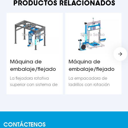
PRODUCTOS RELACIONADOS
Máquina de
Máquina de
embalaje/flejado
embalaje/flejado
rotativa superior
rotativa inferior
La flejadora rotativa
La empacadora de
superior con sistema de
ladrillos con rotación
perforación es un
descendente y
dispositivo
perforación mediante
automatizado diseñado
espada es un dispositivo
específicamente para
de flejado
ladrillos y bloques.
automatizado diseñado
CONTÁCTENOS
Combina de forma
específicamente para