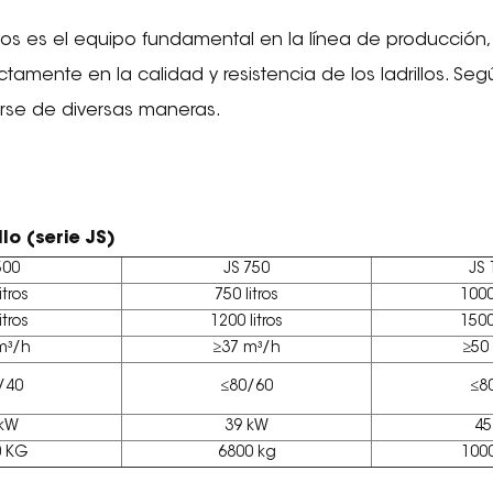
llos es el equipo fundamental en la línea de producción
ctamente en la calidad y resistencia de los ladrillos. Se
rse de diversas maneras.
lo (serie JS)
500
JS 750
JS 
itros
750 litros
1000
itros
1200 litros
1500
m³/h
≥37 m³/h
≥50
/40
≤80/60
≤8
 kW
39 kW
45
0 KG
6800 kg
100