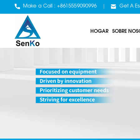
Make a Call :
+8615559090996
Get A Es
HOGAR
SOBRE NOS