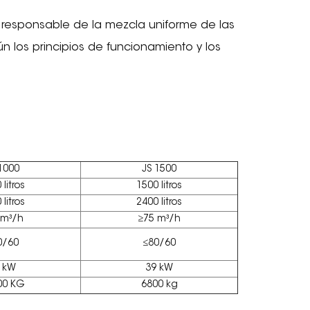
, responsable de la mezcla uniforme de las
gún los principios de funcionamiento y los
1000
JS 1500
 litros
1500 litros
 litros
2400 litros
 m³/h
≥75 m³/h
0/60
≤80/60
 kW
39 kW
00 KG
6800 kg