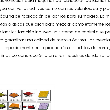
 verticales para máquinas de fabricación de ladrillos s
a con varios aditivos como cenizas volantes, cal y pie
quina de fabricación de ladrillos para su moldeo. La
etas o aspas que giran para mezclar completamente los
 ladrillos también incluyen un sistema de control que pe
a garantizar una calidad de mezcla óptima. Las mezclador
eco, especialmente en la producción de ladrillos de hor
on fines de construcción o en otras industrias donde se 