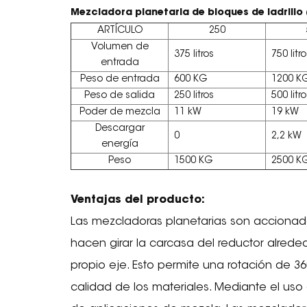
Mezcladora planetaria de bloques de ladrillo
ARTÍCULO
250
Volumen de
375 litros
750 litr
entrada
Peso de entrada
600 KG
1200 K
Peso de salida
250 litros
500 litr
Poder de mezcla
11 kW
19 kW
Descargar
0
2,2 kW
energía
Peso
1500 KG
2500 K
Ventajas del producto:
Las mezcladoras planetarias son accionada
hacen girar la carcasa del reductor alrede
propio eje. Esto permite una rotación de 3
calidad de los materiales. Mediante el us