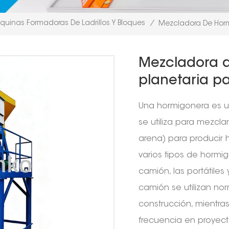
uinas Formadoras De Ladrillos Y Bloques
/
Mezcladora De Hormi
Mezcladora d
planetaria pa
Una hormigonera es u
se utiliza para mezcl
arena) para producir 
varios tipos de hormi
camión, las portátiles
camión se utilizan n
construcción, mientra
frecuencia en proye