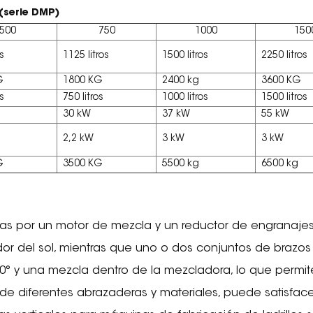
 (serie DMP)
500
750
1000
150
os
1125 litros
1500 litros
2250 litros
G
1800 KG
2400 kg
3600 KG
os
750 litros
1000 litros
1500 litros
30 kW
37 kW
55 kW
2,2 kW
3 kW
3 kW
G
3500 KG
5500 kg
6500 kg
s por un motor de mezcla y un reductor de engranajes 
dor del sol, mientras que uno o dos conjuntos de brazos 
60° y una mezcla dentro de la mezcladora, lo que permit
o de diferentes abrazaderas y materiales, puede satisf