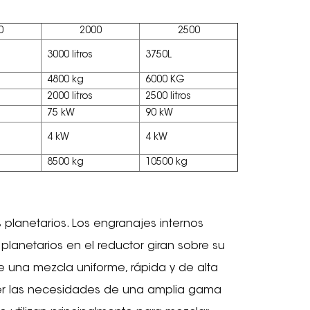
0
2000
2500
3000 litros
3750L
4800 kg
6000 KG
2000 litros
2500 litros
75 kW
90 kW
4 kW
4 kW
8500 kg
10500 kg
planetarios. Los engranajes internos
planetarios en el reductor giran sobre su
e una mezcla uniforme, rápida y de alta
acer las necesidades de una amplia gama