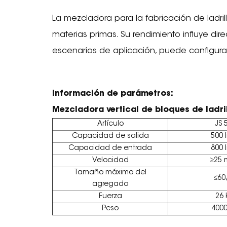
La mezcladora para la fabricación de ladri
materias primas. Su rendimiento influye dire
escenarios de aplicación, puede configura
Información de parámetros:
Mezcladora vertical de bloques de ladril
Artículo
JS 
Capacidad de salida
500 l
Capacidad de entrada
800 l
Velocidad
≥25 
Tamaño máximo del
≤60
agregado
Fuerza
26
Peso
400