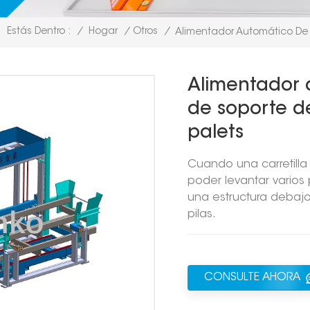
/
Hogar
/
Otros
/
Estás Dentro :
Alimentador Automático De B
Alimentador 
de soporte d
palets
Cuando una carretilla
poder levantar varios 
una estructura debajo
pilas.
CONSULTE AHORA