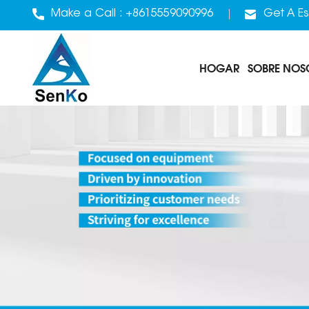
Make a Call :
+8615559090996
Get A Es
HOGAR
SOBRE NOS