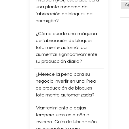
inversión (ROI) esperado para
típ
A
una planta moderna de
pro
fabricación de bloques de
manu
hormigón?
pér
Res
¿Cómo puede una máquina
los
de fabricación de bloques
pes
totalmente automática
atra
aumentar significativamente
de l
su producción diaria?
no 
ladr
¿Merece la pena para su
diar
negocio invertir en una línea
emb
de producción de bloques
solu
totalmente automatizada?
lon
ladr
Mantenimiento a bajas
per
temperaturas en otoño e
pal
invierno: Guía de lubricación
alto