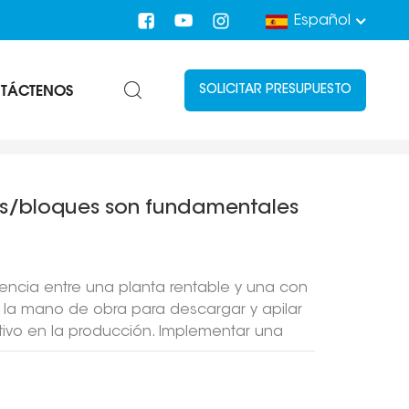
Español
TÁCTENOS
SOLICITAR PRESUPUESTO
/
Apilador Automático Para Máquina De Ladrillos
los/bloques son fundamentales
rencia entre una planta rentable y una con
e la mano de obra para descargar y apilar
ativo en la producción. Implementar una
es un lujo: es una necesidad para mantener
 de los trabajadores, reduce drásticamente
las ralentizaciones causadas por la fatiga,