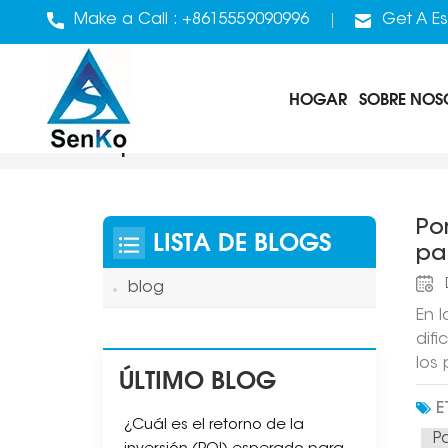
Make a Call :
+8615559090996
Get A Es
HOGAR
SOBRE NOS
Apilador Automático Para M
Po
LISTA DE BLOGS
pa
blog
En 
dif
los 
ÚLTIMO BLOG
Api
E
una 
¿Cuál es el retorno de la
los 
P