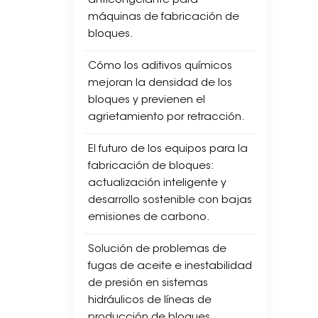
anticongelante para
inte
máquinas de fabricación de
pro
bloques.
dis
mani
Cómo los aditivos químicos
aut
mejoran la densidad de los
para
bloques y previenen el
espa
agrietamiento por retracción.
mod
El futuro de los equipos para la
Pod
fabricación de bloques:
actualización inteligente y
desarrollo sostenible con bajas
emisiones de carbono.
Solución de problemas de
fugas de aceite e inestabilidad
de presión en sistemas
hidráulicos de líneas de
producción de bloques