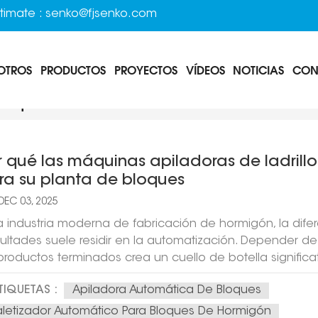
timate :
senko@fjsenko.com
OTROS
PRODUCTOS
PROYECTOS
VÍDEOS
NOTICIAS
CON
áquina De Ladrillos
/
Hogar
Estás Dentro :
r qué las máquinas apiladoras de ladril
ra su planta de bloques
DEC 03, 2025
la industria moderna de fabricación de hormigón, la dife
icultades suele residir en la automatización. Depender d
productos terminados crea un cuello de botella signific
ladora de bloques automática de alta eficiencia Ya no 
TIQUETAS :
Apiladora Automática De Bloques
ventaja competitiva. Elimina el esfuerzo físico excesivo
costos laborales y garantiza una operación continua sin 
aletizador Automático Para Bloques De Hormigón