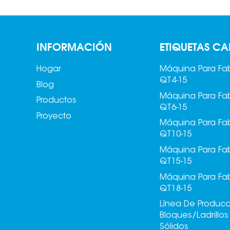
INFORMACIÓN
ETIQUETAS CA
Hogar
Máquina Para Fab
QT4-15
Blog
Máquina Para Fab
Productos
QT6-15
Proyecto
Máquina Para Fab
QT10-15
Máquina Para Fab
QT15-15
Máquina Para Fab
QT18-15
Línea De Produc
Bloques/ladrillo
Sólidos