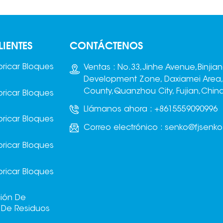
LIENTES
CONTÁCTENOS
ricar Bloques
Ventas : No.33,Jinhe Avenue,Binjia
Development Zone, Daxiamei Area
County,Quanzhou City, Fujian,Chin
ricar Bloques
Llámanos ahora :
+8615559090996
ricar Bloques
Correo electrónico :
senko@fjsenk
ricar Bloques
ricar Bloques
ción De
s De Residuos