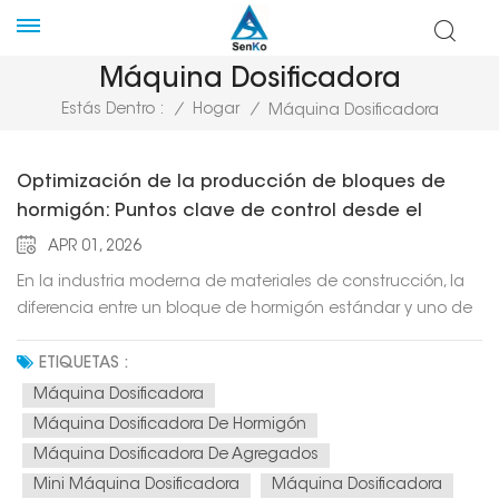
Máquina Dosificadora
Estás Dentro :
/
Hogar
/
Máquina Dosificadora
Optimización de la producción de bloques de
hormigón: Puntos clave de control desde el
diseño de la mezcla hasta el curado.
APR 01, 2026
En la industria moderna de materiales de construcción, la
diferencia entre un bloque de hormigón estándar y uno de
alto rendimiento y rentable no reside solo en las materias
primas, sino en la precisión del proceso de producción.
ETIQUETAS :
Como proveedor de servicios especializado para líneas de
Máquina Dosificadora
producción de bloquesQuanzhou Senko Intelligent
Máquina Dosificadora De Hormigón
Equipment Manufacturing Co., Ltd. entiende que la
Máquina Dosificadora De Agregados
verdadera optimización requiere un enfoque integral:
Mini Máquina Dosificadora
Máquina Dosificadora
combinar maquinaria avanzada con un control de