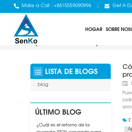
Make a Call :
+8615559090996
Get A Es
HOGAR
SOBRE NOS
Apiladores De Bloques Con
Có
LISTA DE BLOGS
pr
blog
Puede ver cómo el trabajo se agiliza con una apiladora automática de bloques. Al dejar de apilar ladrillos a mano y usar máquinas, ahorra dinero. Además, produce más ladrillos y comete menos errores. La introducción de apiladoras automáticas de ladrillos marca un paso crucial hacia proyectos de construcción y líneas de producción de materiales de construcción inteligentes y eficientes. Al automatizar la pes
ÚLTIMO BLOG
E
¿Cuál es el retorno de la
A