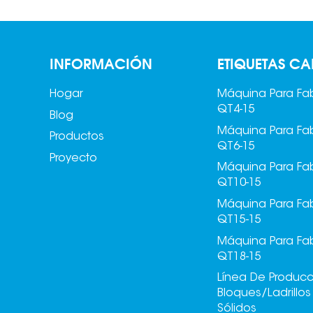
INFORMACIÓN
ETIQUETAS CA
Hogar
Máquina Para Fab
QT4-15
Blog
Máquina Para Fab
Productos
QT6-15
Proyecto
Máquina Para Fab
QT10-15
Máquina Para Fab
QT15-15
Máquina Para Fab
QT18-15
Línea De Produc
Bloques/ladrillo
Sólidos