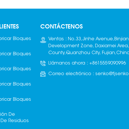
LIENTES
CONTÁCTENOS
ricar Bloques
Ventas : No.33,Jinhe Avenue,Binjia
Development Zone, Daxiamei Area
County,Quanzhou City, Fujian,Chin
ricar Bloques
Llámanos ahora :
+8615559090996
ricar Bloques
Correo electrónico :
senko@fjsenk
ricar Bloques
ricar Bloques
ción De
s De Residuos