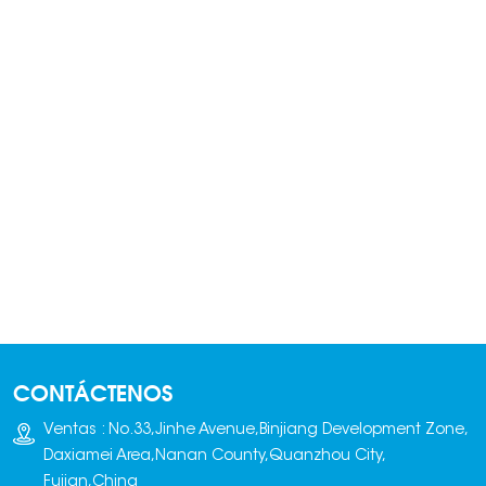
CONTÁCTENOS
Ventas : No.33,Jinhe Avenue,Binjiang Development Zone,
Daxiamei Area,Nanan County,Quanzhou City,
Fujian,China