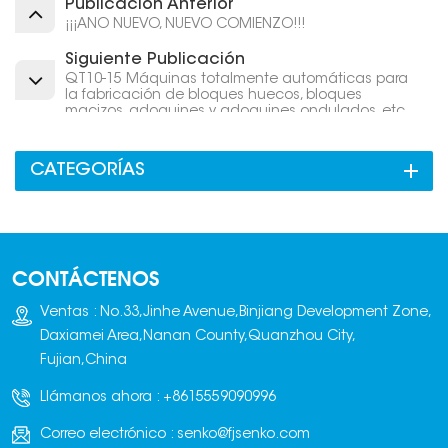
Publicación Anterior
¡¡¡AÑO NUEVO, NUEVO COMIENZO!!!
Siguiente Publicación
QT10-15 Máquinas totalmente automáticas para
la fabricación de bloques huecos, bloques
macizos, adoquines y adoquines ondulados, etc.
CATEGORÍAS
CONTÁCTENOS
Ventas : No.33,Jinhe Avenue,Binjiang Development Zone,
Daxiamei Area,Nanan County,Quanzhou City,
Fujian,China
Llámanos ahora :
+8615559090996
Correo electrónico :
senko@fjsenko.com