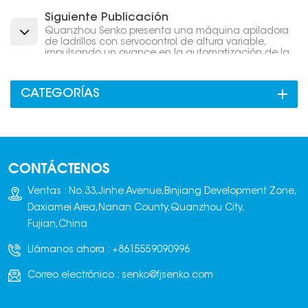
Siguiente Publicación
Quanzhou Senko presenta una máquina apiladora
de ladrillos con servocontrol de altura variable,
impulsando un avance en la automatización de la
industria de productos cementeros.
CATEGORÍAS
CONTÁCTENOS
Ventas : No.33,Jinhe Avenue,Binjiang Development Zone,
Daxiamei Area,Nanan County,Quanzhou City,
Fujian,China
Llámanos ahora :
+8615559090996
Correo electrónico :
senko@fjsenko.com