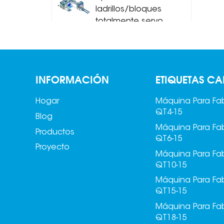
ladrillos/bloques
f
totalmente servo
MDJ-Z1200B
Apilador de
ladrillos/bloques
INFORMACIÓN
ETIQUETAS CA
totalmente servo
f
MDJ-Z1200C
Hogar
Máquina Para Fab
QT4-15
Blog
Máquina Para Fab
Productos
QT6-15
Proyecto
Máquina Para Fab
l
QT10-15
Máquina Para Fab
QT15-15
Máquina Para Fab
QT18-15