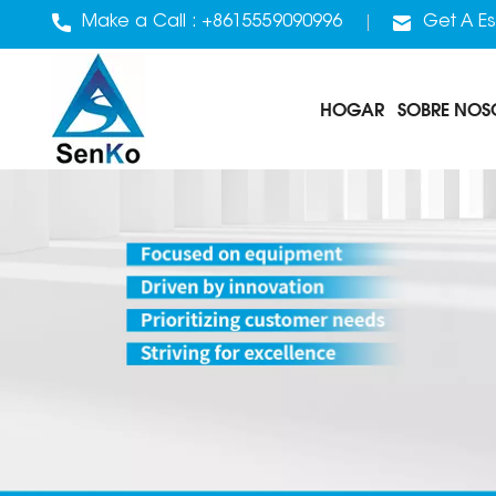
Make a Call :
+8615559090996
Get A Es
HOGAR
SOBRE NOS