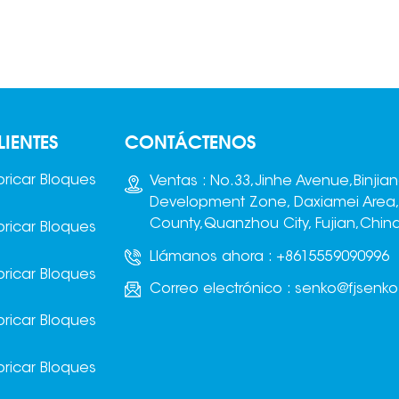
adaptándose de forma
producto terminado en
lexible a pilas de ladrillos de
líneas de producción 
diferentes alturas para
bloques convencional
completar el flejado.
Este equipo represent
Perforación mediante
sistema de apilamient
espada: Un mecanismo en
rápido más avanzado.
LIENTES
CONTÁCTENOS
orma de varilla,
Generalmente, este s
denominado «espada»,
se ubica de forma
ricar Bloques
Ventas : No.33,Jinhe Avenue,Binjia
atraviesa con precisión el
independiente cerca 
Development Zone, Daxiamei Area
espacio reservado en la
cámara de curado de
County,Quanzhou City, Fujian,Chin
parte inferior del palé desde
producto. Para produc
ricar Bloques
un lado de la máquina,
bien curados, se pue
Llámanos ahora :
+8615559090996
guiando el fleje hacia el otro
apilar en el sitio o
ricar Bloques
Correo electrónico :
senko@fjsenk
ado de la pila de ladrillos y
conectarse a la línea
colaborando con el cabezal
producción de bloque
ricar Bloques
de la empacadora para
lograr un apilamiento 
completar el embalaje.
línea.
ricar Bloques