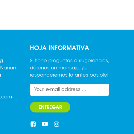
 las
de
es.
a el
o
HOJA INFORMATIVA
istema
ng
Si tiene preguntas o sugerencias,
de la
,Nanan
déjenos un mensaje, ¡le
l
a
responderemos lo antes posible!
tos
den
o.com
 de
s para
ENTREGAR
en