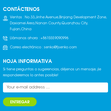
en frecuencia y
CONTÁCTENOS
amplitud para lograr
alta densidad y
Ventas : No.33,Jinhe Avenue,Binjiang Development Zone,
ahorro energético en
Daxiamei Area,Nanan County,Quanzhou City,
ladrillos reciclados sin
Fujian,China
cocción. Nuestra
Llámanos ahora :
+8615559090996
máquina para
fabricar ladrillos a
Correo electrónico :
senko@fjsenko.com
partir de residuos
puede producir
HOJA INFORMATIVA
diversos tipos de
ladrillos reciclados sin
Si tiene preguntas o sugerencias, déjenos un mensaje, ¡le
cocción y moldearlos
responderemos lo antes posible!
según las
necesidades.
ENTREGAR