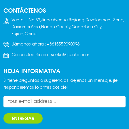
mezcla, el moldeo, el
CONTÁCTENOS
desmoldeo, el corte,
el curado y la
Ventas : No.33,Jinhe Avenue,Binjiang Development Zone,
inspección, es
Daxiamei Area,Nanan County,Quanzhou City,
sencillo y práctico,
Fujian,China
ofrece una alta
Llámanos ahora :
+8615559090996
productividad y una
excelente
Correo electrónico :
senko@fjsenko.com
rentabilidad. Se trata
de un nuevo tipo de
HOJA INFORMATIVA
maquinaria de
construcción
Si tiene preguntas o sugerencias, déjenos un mensaje, ¡le
respetuosa con el
responderemos lo antes posible!
medio ambiente.
ENTREGAR