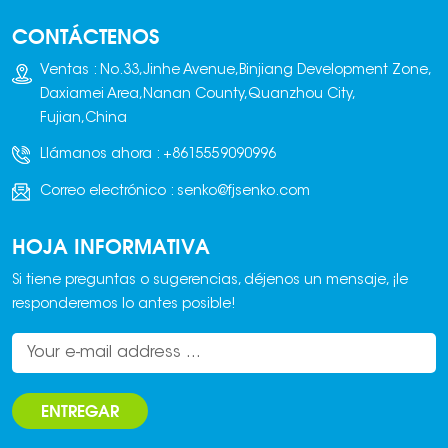
posicionamiento
CONTÁCTENOS
preciso.
Ventas : No.33,Jinhe Avenue,Binjiang Development Zone,
Daxiamei Area,Nanan County,Quanzhou City,
Fujian,China
Llámanos ahora :
+8615559090996
Correo electrónico :
senko@fjsenko.com
HOJA INFORMATIVA
Si tiene preguntas o sugerencias, déjenos un mensaje, ¡le
responderemos lo antes posible!
ENTREGAR