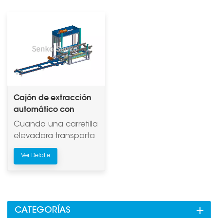
Cajón de extracción
automático con
estructura de soporte
Cuando una carretilla
de acero para
elevadora transporta
múltiples palets
varias paletas de una
Ver Detalle
sola capa o pilas de
ladrillos, una
estructura las
sostiene desde
abajo.
CATEGORÍAS