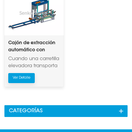
Cajón de extracción
automático con
estructura de soporte
Cuando una carretilla
de acero para
elevadora transporta
múltiples palets
varias paletas de una
Ver Detalle
sola capa o pilas de
ladrillos, una
estructura las
sostiene desde
abajo.
CATEGORÍAS