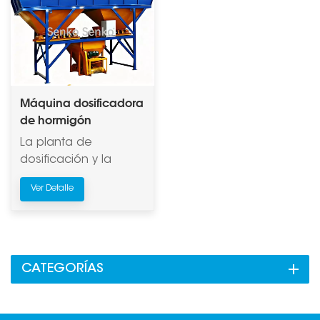
Máquina dosificadora
de hormigón
La planta de
dosificación y la
mezcladora de
Ver Detalle
concreto cuentan
con control
totalmente
automático. Esta serie
de plantas de
CATEGORÍAS
dosificación utiliza
dosificación
acumulativa