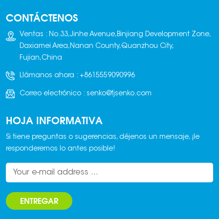
electrónica, control
CONTÁCTENOS
centralizado en un
armario eléctrico y
Ventas : No.33,Jinhe Avenue,Binjiang Development Zone,
pantalla digital. Se
Daxiamei Area,Nanan County,Quanzhou City,
caracteriza por su
Fujian,China
alta precisión de
Llámanos ahora :
+8615559090996
dosificación, rápida
velocidad de
Correo electrónico :
senko@fjsenko.com
dosificación,
excelente
HOJA INFORMATIVA
rendimiento de
control y alta
Si tiene preguntas o sugerencias, déjenos un mensaje, ¡le
fiabilidad. El equipo
responderemos lo antes posible!
de alimentación
puede ser de
diversos tipos,
incluyendo
ENTREGAR
cargadoras, cintas
transportadoras,