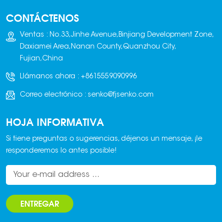
electrónica, control
CONTÁCTENOS
centralizado en un
armario eléctrico y
Ventas : No.33,Jinhe Avenue,Binjiang Development Zone,
pantalla digital. Se
Daxiamei Area,Nanan County,Quanzhou City,
caracteriza por su
Fujian,China
alta precisión de
Llámanos ahora :
+8615559090996
dosificación, rápida
velocidad de
Correo electrónico :
senko@fjsenko.com
dosificación,
excelente
HOJA INFORMATIVA
rendimiento de
control y alta
Si tiene preguntas o sugerencias, déjenos un mensaje, ¡le
fiabilidad. El equipo
responderemos lo antes posible!
de alimentación
puede ser de
diversos tipos,
incluyendo
ENTREGAR
cargadoras, cintas
transportadoras,