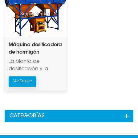
Máquina dosificadora
de hormigón
La planta de
dosificación y la
mezcladora de
Ver Detalle
concreto cuentan
con control
totalmente
automático. Esta serie
de plantas de
CATEGORÍAS
dosificación utiliza
dosificación
acumulativa