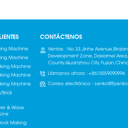
LIENTES
CONTÁCTENOS
king Machine
Ventas : No.33,Jinhe Avenue,Binjia
Development Zone, Daxiamei Area
king Machine
County,Quanzhou City, Fujian,Chin
aking Machine
Llámanos ahora :
+8615559090996
aking Machine
Correo electrónico :
senko@fjsenk
aking Machine
/Brick
ver & Wave
Line
lock Making