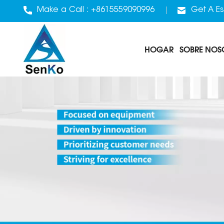
Make a Call :
+8615559090996
Get A Es
HOGAR
SOBRE NOS