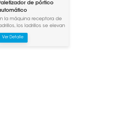
Paletizador de pórtico
automático
En la máquina receptora de
adrillos, los ladrillos se elevan
y se apilan en el lado
Ver Detalle
izquierdo hasta alcanzar el
número de capas
establecido, y luego se
cambian al lado derecho
para su apilamiento.