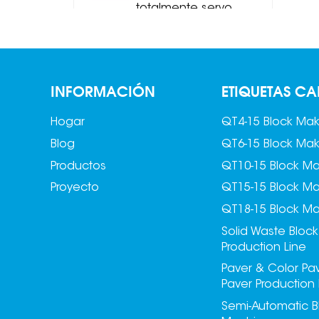
totalmente servo
MDJ-Z1200B
Apilador de
ladrillos/bloques
INFORMACIÓN
ETIQUETAS CA
totalmente servo
MDJ-Z1200C
Hogar
QT4-15 Block Ma
Blog
QT6-15 Block Ma
Productos
QT10-15 Block M
Proyecto
QT15-15 Block M
QT18-15 Block M
Solid Waste Block
Production Line
Paver & Color Pa
Paver Production 
Semi-Automatic B