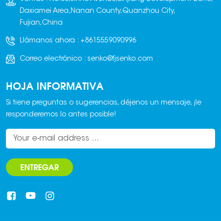
automatizada de 20
Daxiamei Area,Nanan County,Quanzhou City,
a 50 paletas. Este
Fujian,China
equipo utiliza un
Llámanos ahora :
+8615559090996
sistema de control
PLC que admite
Correo electrónico :
senko@fjsenko.com
modos de operación
tanto automáticos
HOJA INFORMATIVA
como manuales.
Si tiene preguntas o sugerencias, déjenos un mensaje, ¡le
responderemos lo antes posible!
ENTREGAR