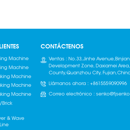
como manuales.
LIENTES
CONTÁCTENOS
king Machine
Ventas : No.33,Jinhe Avenue,Binjia
Development Zone, Daxiamei Area
king Machine
County,Quanzhou City, Fujian,Chin
aking Machine
Llámanos ahora :
+8615559090996
aking Machine
Correo electrónico :
senko@fjsenk
aking Machine
/Brick
ver & Wave
Line