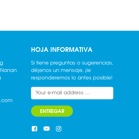
HOJA INFORMATIVA
ng
Si tiene preguntas o sugerencias,
,Nanan
déjenos un mensaje, ¡le
a
responderemos lo antes posible!
o.com
ENTREGAR