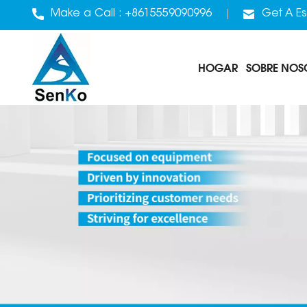
Make a Call :
+8615559090996
Get A Es
HOGAR
SOBRE NOS