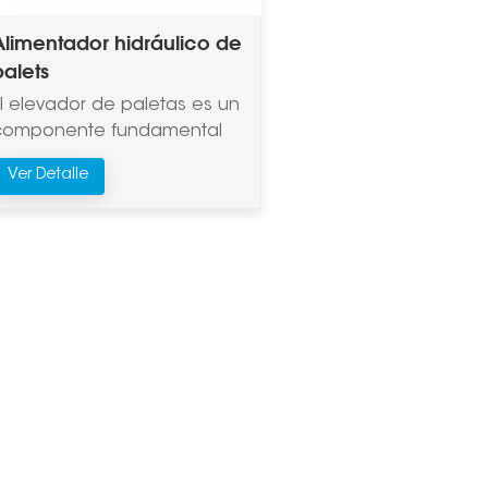
Alimentador hidráulico de
palets
El elevador de paletas es un
componente fundamental
de la línea de producción de
Ver Detalle
adrillos sin cocción.
Mediante un sistema
idráulico, alimenta, eleva y
entrega las paletas
automáticamente,
reemplazando el trabajo
manual en la transferencia
automatizada de 20 a 50
aletas. Este equipo utiliza
un sistema de control PLC
que admite modos de
operación tanto automáticos