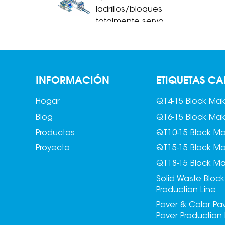
ladrillos/bloques
totalmente servo
MDJ-Z1200B
Apilador de
ladrillos/bloques
INFORMACIÓN
ETIQUETAS CA
totalmente servo
MDJ-Z1200C
Hogar
QT4-15 Block Ma
Blog
QT6-15 Block Ma
Productos
QT10-15 Block M
Proyecto
QT15-15 Block M
QT18-15 Block M
Solid Waste Block
Production Line
Paver & Color Pa
Paver Production 