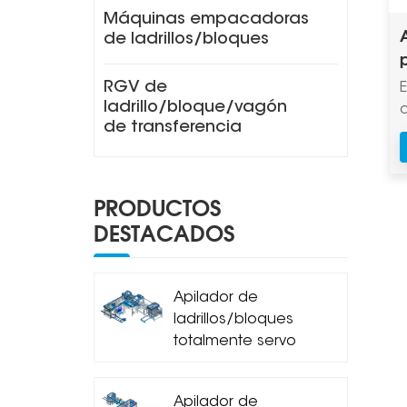
Máquinas empacadoras
de ladrillos/bloques
RGV de
ladrillo/bloque/vagón
de transferencia
l
h
PRODUCTOS
DESTACADOS
Apilador de
ladrillos/bloques
p
totalmente servo
MDJ-Z1200A
Apilador de