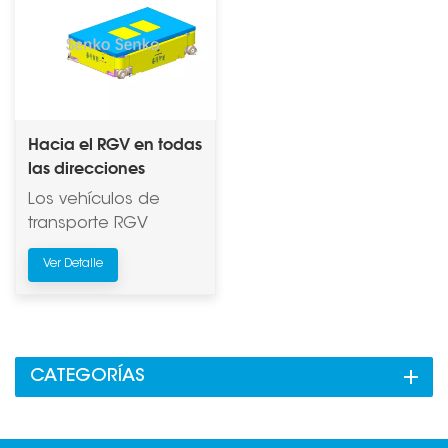
Hacia el RGV en todas
las direcciones
/Vehículo de
Los vehículos de
transferencia
transporte RGV
(Vehículos Guiados
Ver Detalle
por Riel)
desempeñan un
papel crucial como
centros logísticos
automatizados y
CATEGORÍAS
eficientes en las
plantas de
fabricación de