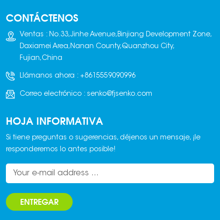
bloques de ladrillo.
CONTÁCTENOS
Mediante una red
preestablecida de
Ventas : No.33,Jinhe Avenue,Binjiang Development Zone,
vías fijas o flexibles,
Daxiamei Area,Nanan County,Quanzhou City,
conectan con
Fujian,China
precisión las distintas
Llámanos ahora :
+8615559090996
etapas de
producción, como las
Correo electrónico :
senko@fjsenko.com
prensas de ladrillos,
los hornos de curado
HOJA INFORMATIVA
y las zonas de
apilamiento, lo que
Si tiene preguntas o sugerencias, déjenos un mensaje, ¡le
permite una
responderemos lo antes posible!
transferencia de
bloques totalmente
automatizada. Los
bloques de ladrillo
ENTREGAR
son pesados ​​y el
entorno de