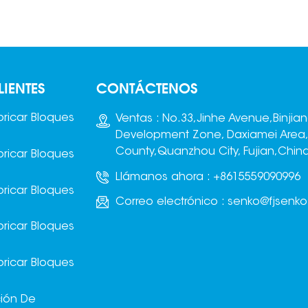
LIENTES
CONTÁCTENOS
ricar Bloques
Ventas : No.33,Jinhe Avenue,Binjia
Development Zone, Daxiamei Area
County,Quanzhou City, Fujian,Chin
ricar Bloques
Llámanos ahora :
+8615559090996
ricar Bloques
Correo electrónico :
senko@fjsenk
ricar Bloques
ricar Bloques
ción De