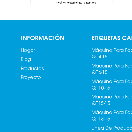
totalmente servo
MDJ-Z1200B
Apilador de
ladrillos/bloques
INFORMACIÓN
ETIQUETAS CA
totalmente servo
MDJ-Z1200C
Hogar
Máquina Para Fab
QT4-15
Blog
Máquina Para Fab
Productos
QT6-15
Proyecto
Máquina Para Fab
QT10-15
Máquina Para Fab
QT15-15
Máquina Para Fab
QT18-15
Línea De Produc