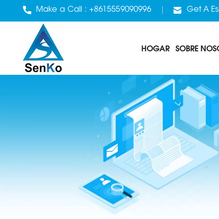
Make a Call :
+8615559090996
Get A Es
HOGAR
SOBRE NOS