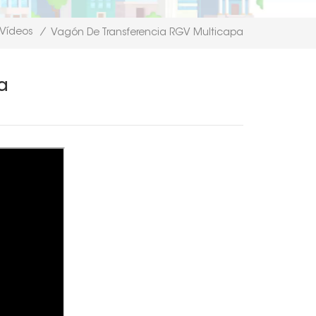
Vídeos
/
Vagón De Transferencia RGV Multicapa
a