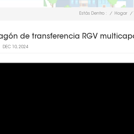
/
Hogar
/
Estás Dentro :
agón de transferencia RGV multicap
DEC 10, 2024